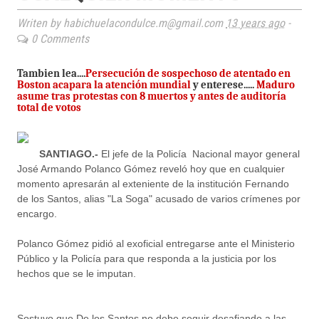
Writen by habichuelacondulce.m@gmail.com
13 years ago
-
0 Comments
Tambien lea....
Persecución de sospechoso de atentado en
Boston acapara la atención mundial
y enterese.....
Maduro
asume tras protestas con 8 muertos y antes de auditoría
total de votos
SANTIAGO.-
El jefe de la Policía Nacional mayor general
José Armando Polanco Gómez reveló hoy que en cualquier
momento apresarán al exteniente de la institución Fernando
de los Santos, alias "La Soga" acusado de varios crímenes por
encargo.
Polanco Gómez pidió al exoficial entregarse ante el Ministerio
Público y la Policía para que responda a la justicia por los
hechos que se le imputan.
Sostuvo que De los Santos no debe seguir desafiando a las