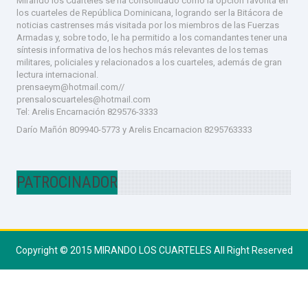
Mirando los Cuarteles se ha consolidado como la opción favorita en
los cuarteles de República Dominicana, logrando ser la Bitácora de
noticias castrenses más visitada por los miembros de las Fuerzas
Armadas y, sobre todo, le ha permitido a los comandantes tener una
síntesis informativa de los hechos más relevantes de los temas
militares, policiales y relacionados a los cuarteles, además de gran
lectura internacional.
prensaeym@hotmail.com//
prensaloscuarteles@hotmail.com
Tel:
Arelis Encarnación 829576-333
3
Darío Mañón 809940-5773 y Arelis Encarnacion 8295763333
PATROCINADOR
Copyright © 2015
MIRANDO LOS CUARTELES
All Right Reserved