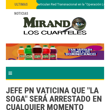
»
Autoridades desarticulan Red Transnacional en la "Operación LGTC
ULTIMAS
NOTICIAS
≡
JEFE PN VATICINA QUE "LA
SOGA" SERÁ ARRESTADO EN
CUALQUIER MOMENTO