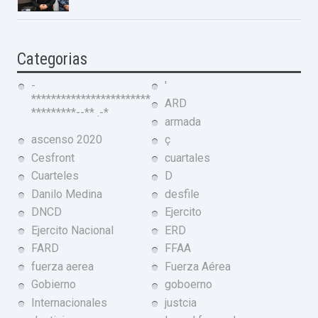
Categorias
-
'
************************
ARD
*********--** .-*
armada
ascenso 2020
ç
Cesfront
cuartales
Cuarteles
D
Danilo Medina
desfile
DNCD
Ejercito
Ejercito Nacional
ERD
FARD
FFAA
fuerza aerea
Fuerza Aérea
Gobierno
goboerno
Internacionales
justcia