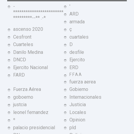
-
'
************************
ARD
*********--** .-*
armada
ascenso 2020
ç
Cesfront
cuartales
Cuarteles
D
Danilo Medina
desfile
DNCD
Ejercito
Ejercito Nacional
ERD
FARD
FFAA
fuerza aerea
Fuerza Aérea
Gobierno
goboerno
Internacionales
justcia
Justicia
leonel fernandez
Locales
º
Opinion
palacio presidencial
pld