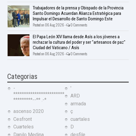
Trabajadores de la prensa y Obispado de la Provincia
Santo Domingo Acuerdan Alianza Estratégica para
Impulsar el Desarrollo de Santo Domingo Este
Posted on 06 Aug 2026 -
0 Comments
El Papa León XIV llama desde Asís a los jóvenes a
rechazar la cultura del poder y ser "artesanos de paz"
Ciudad del Vaticano / Asís
Posted on 06 Aug 2026 -
0 Comments
Categorias
-
'
************************
ARD
*********--** .-*
armada
ascenso 2020
ç
Cesfront
cuartales
Cuarteles
D
Danilo Medina
desfile