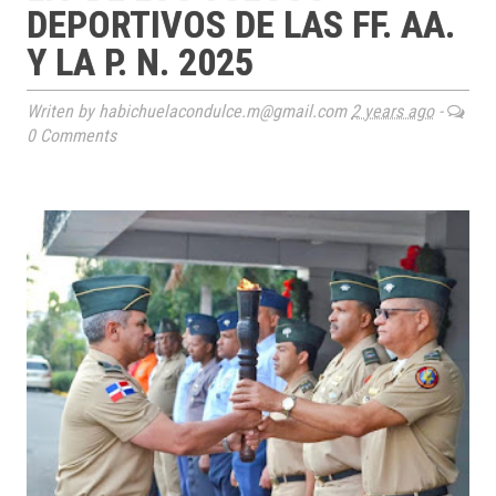
DEPORTIVOS DE LAS FF. AA.
Y LA P. N. 2025
Writen by habichuelacondulce.m@gmail.com
2 years ago
-
0 Comments