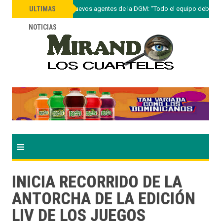
»
Lee Ballester a nuevos agentes de la DGM: “Todo el equipo debe ac
ULTIMAS
NOTICIAS
≡
INICIA RECORRIDO DE LA
ANTORCHA DE LA EDICIÓN
LIV DE LOS JUEGOS