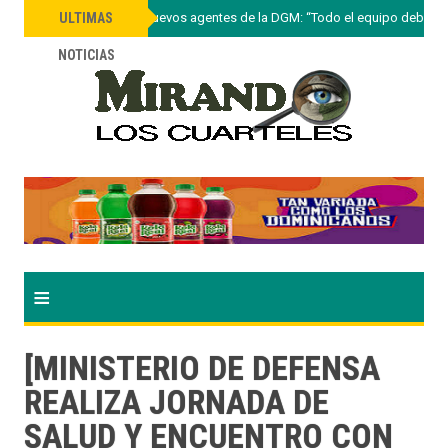
»
Lee Ballester a nuevos agentes de la DGM: “Todo el equipo debe ac
ULTIMAS
NOTICIAS
≡
[MINISTERIO DE DEFENSA
REALIZA JORNADA DE
SALUD Y ENCUENTRO CON