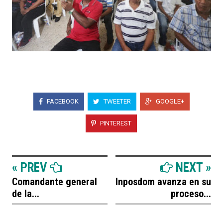
FACEBOOK
TWEETER
GOOGLE+
PINTEREST
« PREV
NEXT »
Comandante general
Inposdom avanza en su
de la...
proceso...