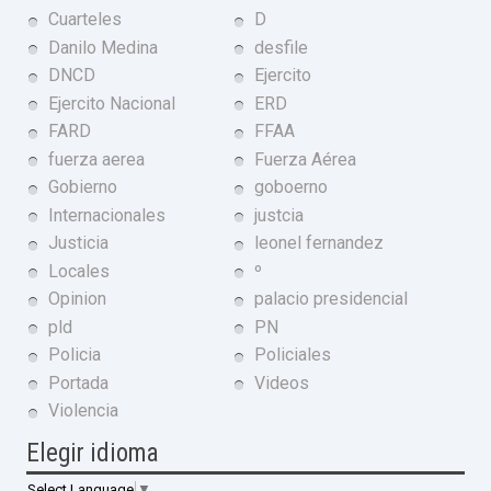
Cuarteles
D
Danilo Medina
desfile
DNCD
Ejercito
Ejercito Nacional
ERD
FARD
FFAA
fuerza aerea
Fuerza Aérea
Gobierno
goboerno
Internacionales
justcia
Justicia
leonel fernandez
Locales
º
Opinion
palacio presidencial
pld
PN
Policia
Policiales
Portada
Videos
Violencia
Elegir idioma
Select Language
▼