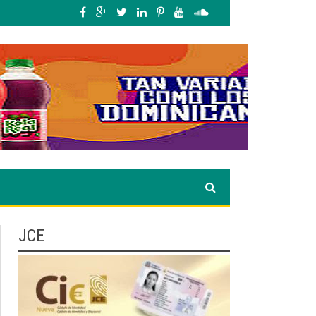
lamado a la unidad.
»
Josefa Castillo: Liderazgo y Transformación Social al F
JCE