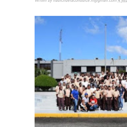
Writen by habichuelacondulce.m@gmail.com
4 ye