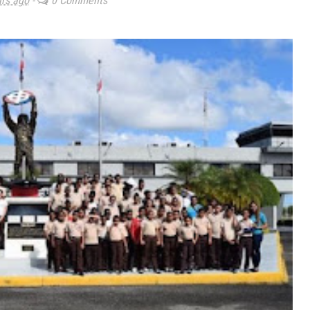
ars ago
-
0 Comments