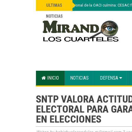
»
Capacitación regional de la OACI culmina: CESAC fu
ULTIMAS
NOTICIAS
INICIO
NOTICIAS
DEFENSA
SNTP VALORA ACTITUD 
ELECTORAL PARA GAR
EN ELECCIONES