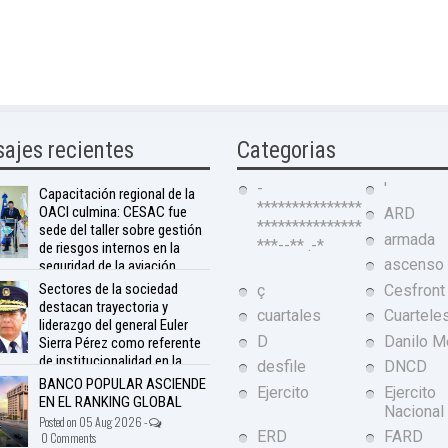
ajes recientes
Categorias
-
'
Capacitación regional de la
***************
OACI culmina: CESAC fue
ARD
***************
sede del taller sobre gestión
armada
***--** .-*
de riesgos internos en la
ascenso
seguridad de la aviación
 05 Aug 2026 -
0 Comments
Sectores de la sociedad
ç
Cesfront
destacan trayectoria y
cuartales
Cuartele
liderazgo del general Euler
D
Danilo M
Sierra Pérez como referente
de institucionalidad en la
desfile
DNCD
BANCO POPULAR ASCIENDE
Ejercito
Ejercito
 05 Aug 2026 -
0 Comments
EN EL RANKING GLOBAL
Nacional
Posted on 05 Aug 2026 -
ERD
FARD
0 Comments