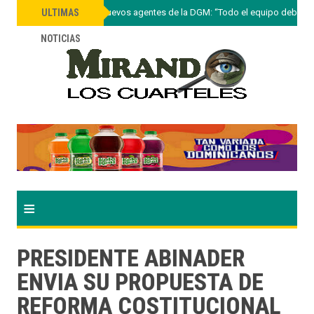
»
Lee Ballester a nuevos agentes de la DGM: “Todo el equipo debe ac
ULTIMAS
NOTICIAS
≡
PRESIDENTE ABINADER
ENVIA SU PROPUESTA DE
REFORMA COSTITUCIONAL