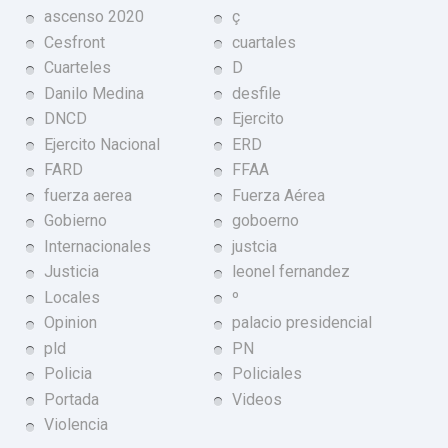
ascenso 2020
ç
Cesfront
cuartales
Cuarteles
D
Danilo Medina
desfile
DNCD
Ejercito
Ejercito Nacional
ERD
FARD
FFAA
fuerza aerea
Fuerza Aérea
Gobierno
goboerno
Internacionales
justcia
Justicia
leonel fernandez
Locales
º
Opinion
palacio presidencial
pld
PN
Policia
Policiales
Portada
Videos
Violencia