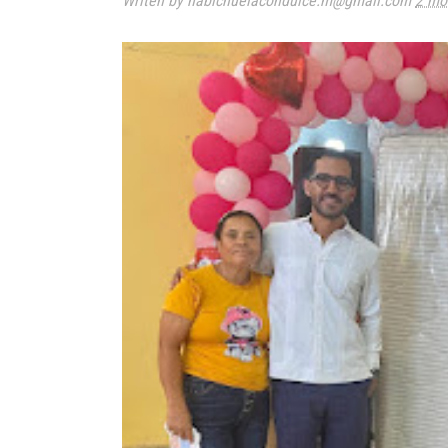
Writen by habichuelacondulce.m@gmail.com
2 mo