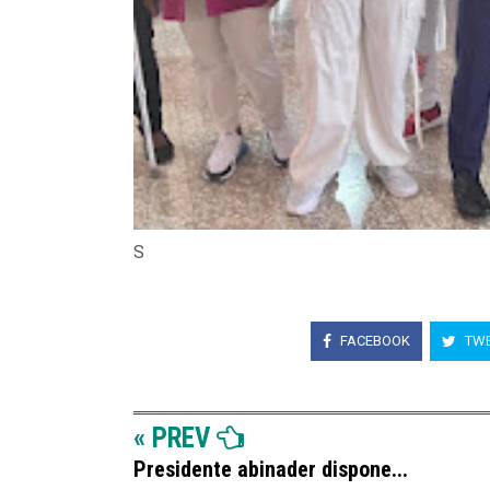
S
FACEBOOK
TWE
« PREV
Presidente abinader dispone...