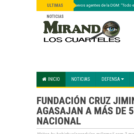
»
Lee Ballester a nuevos agentes de la DGM: “Todo 
ULTIMAS
NOTICIAS
INICIO
NOTICIAS
DEFENSA
FUNDACIÓN CRUZ JIMIN
AGASAJAN A MÁS DE 5
NACIONAL