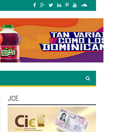
s personas”
»
Servicio Nacional de Protección Ambiental (SENPA) realizo ope
JCE