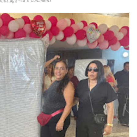
nths ago
-
0 Comments