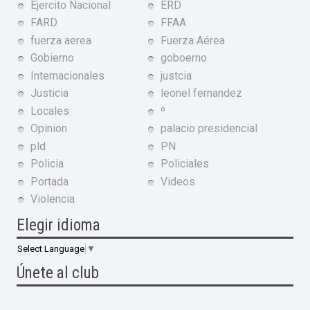
Ejercito Nacional
ERD
FARD
FFAA
fuerza aerea
Fuerza Aérea
Gobierno
goboerno
Internacionales
justcia
Justicia
leonel fernandez
Locales
º
Opinion
palacio presidencial
pld
PN
Policia
Policiales
Portada
Videos
Violencia
Elegir idioma
Select Language
▼
Únete al club