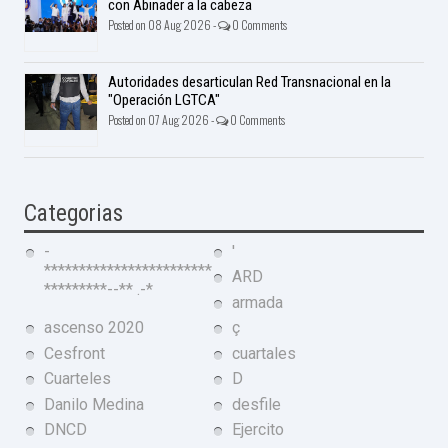
con Abinader a la cabeza
Posted on 08 Aug 2026 -
0 Comments
Autoridades desarticulan Red Transnacional en la
"Operación LGTCA"
Posted on 07 Aug 2026 -
0 Comments
Categorias
-
'
************************
ARD
*********--** .-*
armada
ascenso 2020
ç
Cesfront
cuartales
Cuarteles
D
Danilo Medina
desfile
DNCD
Ejercito