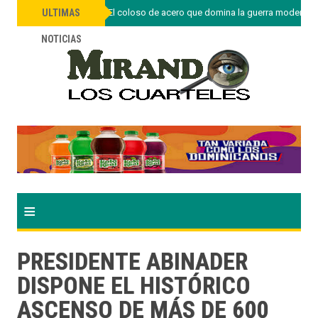
»
El M1A2 SEP v3: El coloso de acero que domina la guerra moderna
ULTIMAS
NOTICIAS
≡
PRESIDENTE ABINADER
DISPONE EL HISTÓRICO
ASCENSO DE MÁS DE 600