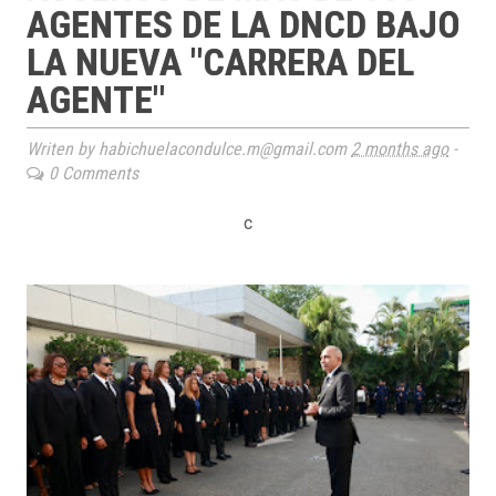
AGENTES DE LA DNCD BAJO
LA NUEVA "CARRERA DEL
AGENTE"
Writen by habichuelacondulce.m@gmail.com
2 months ago
-
0 Comments
c